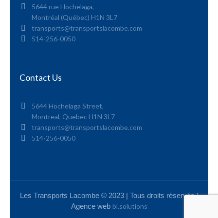
5644 rue Hochelaga,
Montréal (Québec) H1N 3L7
transports@transportslacombe.com
514-256-0050
Contact Us
5644 Hochelaga Street,
Montreal, Quebec H1N 3L7
transports@transportslacombe.com
514-256-0050
Les Transports Lacombe © 2023 | Tous droits réservés |
Agence web
bl.solutions